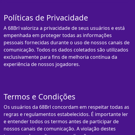
Políticas de Privacidade
A 68Brl valoriza a privacidade de seus usuários e está
empenhada em proteger todas as informações
pessoais fornecidas durante o uso de nossos canais de
comunicação. Todos os dados coletados são utilizados
exclusivamente para fins de melhoria contínua da
experiência de nossos jogadores.
Termos e Condições
Os usuários da 68Brl concordam em respeitar todas as
regras e regulamentos estabelecidos. É importante ler
e entender todos os termos antes de participar de
nossos canais de comunicação. A violação destes