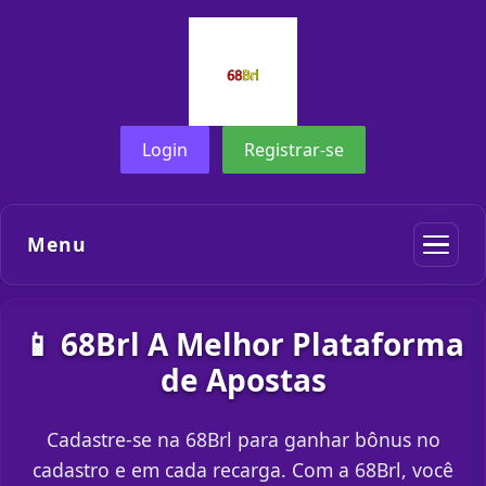
Login
Registrar-se
Menu
📱 68Brl A Melhor Plataforma
de Apostas
Cadastre-se na 68Brl para ganhar bônus no
cadastro e em cada recarga. Com a 68Brl, você