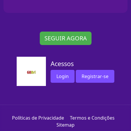
SEGUIR AGORA
Acessos
Login
Registrar-se
Políticas de Privacidade
Termos e Condições
Sitemap