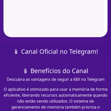
📱 Canal Oficial no Telegram!
📱 Benefícios do Canal
Descubra as vantagens de seguir a 68X no Telegram
O aplicativo é otimizado para usar a memória de forma
eficiente, liberando recursos automaticamente quando
não estão sendo utilizados. O sistema de
gerenciamento de memória também prioriza o