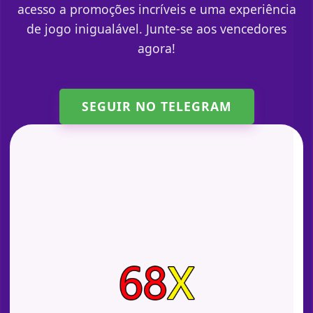
acesso a promoções incríveis e uma experiência
de jogo inigualável. Junte-se aos vencedores
agora!
SEGUIR NO TELEGRAM