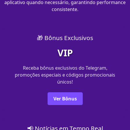
aplicativo quando necessário, garantindo performance
consistente.
🎁 Bônus Exclusivos
VIP
Receba bônus exclusivos do Telegram,
promoções especiais e códigos promocionais
únicos!
Ver Bônus
📢 Notícias em Tempo Real