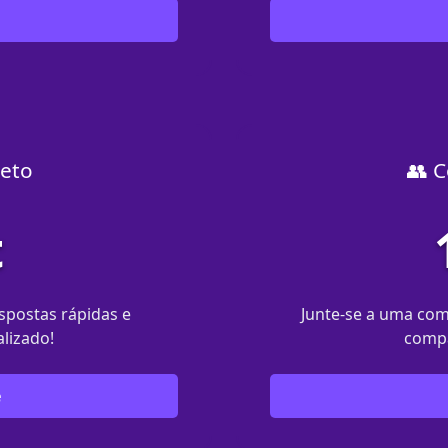
reto
👥 
t
espostas rápidas e
Junte-se a uma com
lizado!
compa
e