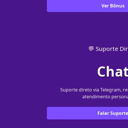
Ver Bônus
💬 Suporte Di
Cha
Suporte direto via Telegram, r
atendimento persona
Falar Suport