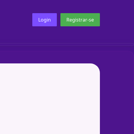
Login
Registrar-se