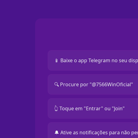
📱 Baixe o app Telegram no seu disp
🔍 Procure por "@7566WinOficial"
👆 Toque em "Entrar" ou "Join"
🔔 Ative as notificações para não p