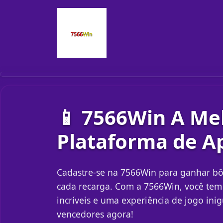
📱 7566Win A Me
Plataforma de A
Cadastre-se na 7566Win para ganhar bô
cada recarga. Com a 7566Win, você tem
incríveis e uma experiência de jogo inig
vencedores agora!