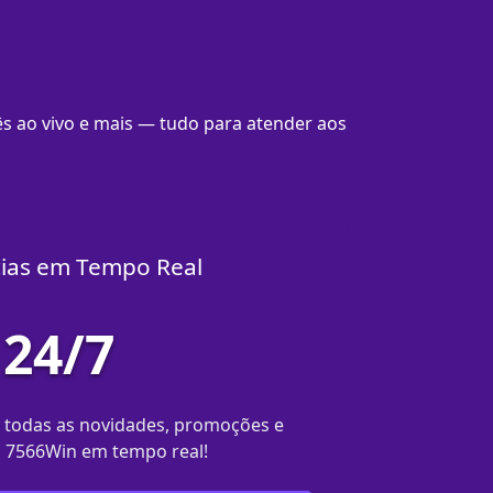
ês ao vivo e mais — tudo para atender aos
cias em Tempo Real
24/7
e todas as novidades, promoções e
 7566Win em tempo real!