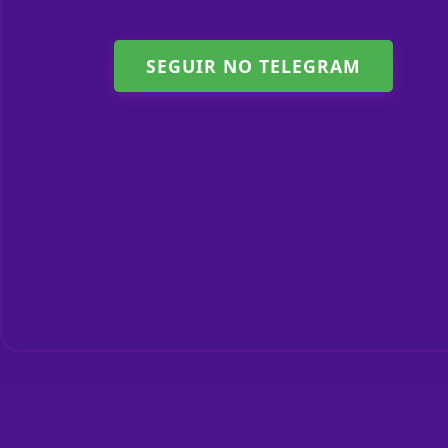
SEGUIR NO TELEGRAM