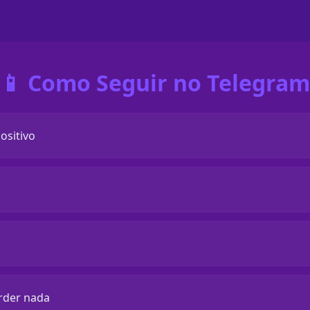
📱 Como Seguir no Telegram
ositivo
erder nada