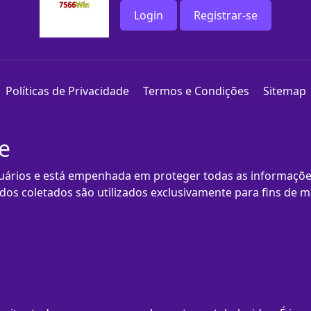
Login
Registrar-se
Políticas de Privacidade
Termos e Condições
Sitemap
de
suários e está empenhada em proteger todas as informaçõe
os coletados são utilizados exclusivamente para fins de m