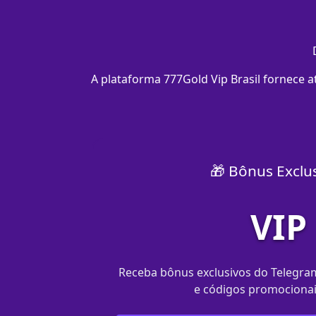
A plataforma 777Gold Vip Brasil fornece 
🎁 Bônus Exclu
VIP
Receba bônus exclusivos do Telegra
e códigos promocionai