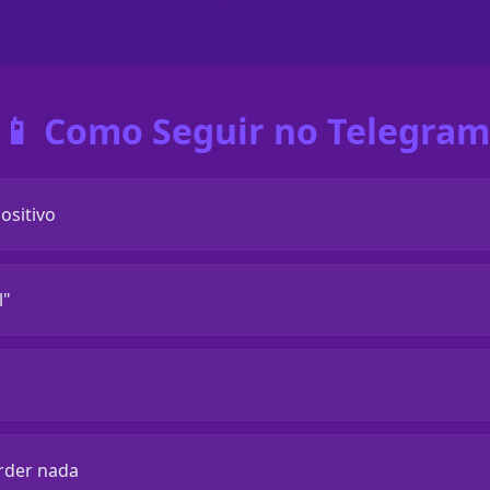
📱 Como Seguir no Telegram
ositivo
l"
erder nada