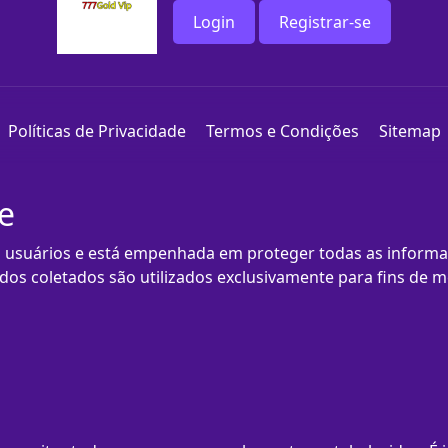
Login
Registrar-se
Políticas de Privacidade
Termos e Condições
Sitemap
de
us usuários e está empenhada em proteger todas as inform
os coletados são utilizados exclusivamente para fins de m