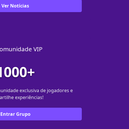
Ver Notícias
Comunidade VIP
1000+
unidade exclusiva de jogadores e
rtilhe experiências!
Entrar Grupo