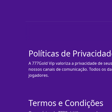
Políticas de Privacida
A 777Gold Vip valoriza a privacidade de se
nossos canais de comunicação. Todos os dad
jogadores.
Termos e Condições