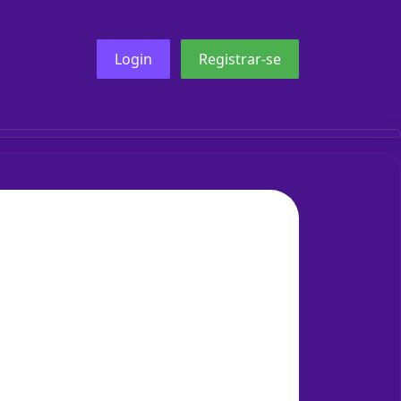
Login
Registrar-se