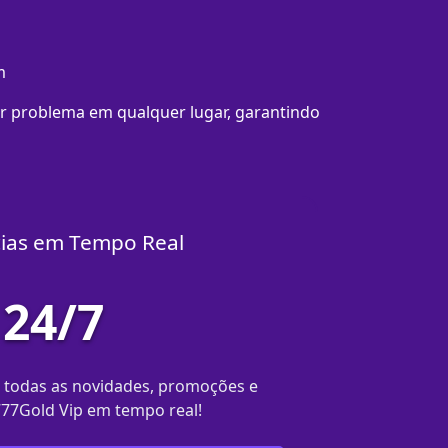
m
er problema em qualquer lugar, garantindo
cias em Tempo Real
24/7
e todas as novidades, promoções e
777Gold Vip em tempo real!