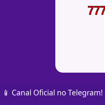
📱 Canal Oficial no Telegram!