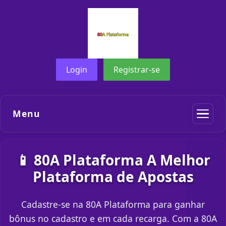
Login
Registrar-se
Menu
📱 80A Plataforma A Melhor
Plataforma de Apostas
Cadastre-se na 80A Plataforma para ganhar
bônus no cadastro e em cada recarga. Com a 80A