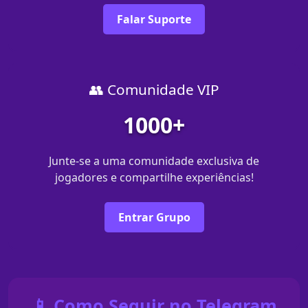
Falar Suporte
👥 Comunidade VIP
1000+
Junte-se a uma comunidade exclusiva de
jogadores e compartilhe experiências!
Entrar Grupo
📱 Como Seguir no Telegram