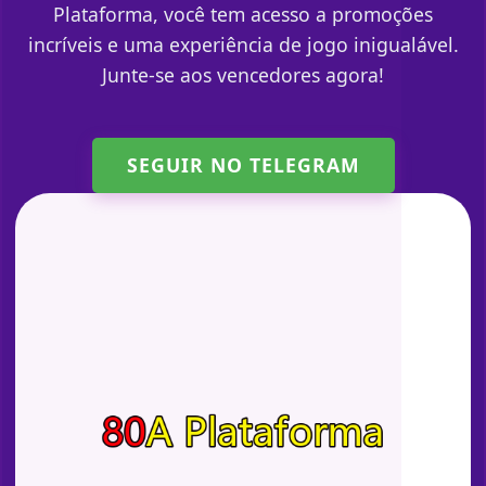
Plataforma, você tem acesso a promoções
incríveis e uma experiência de jogo inigualável.
Junte-se aos vencedores agora!
SEGUIR NO TELEGRAM