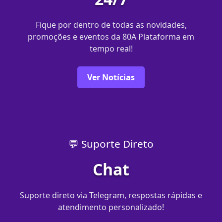
Fique por dentro de todas as novidades,
promoções e eventos da 80A Plataforma em
tempo real!
Ver Notícias
💬 Suporte Direto
Chat
Suporte direto via Telegram, respostas rápidas e
atendimento personalizado!