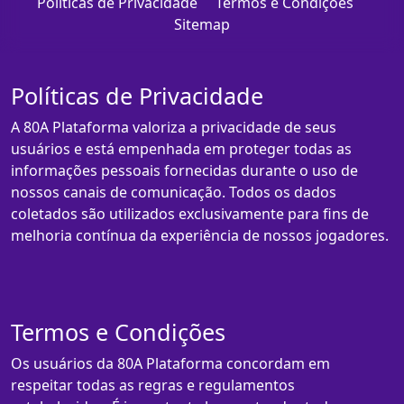
Políticas de Privacidade
Termos e Condições
Sitemap
Políticas de Privacidade
A 80A Plataforma valoriza a privacidade de seus
usuários e está empenhada em proteger todas as
informações pessoais fornecidas durante o uso de
nossos canais de comunicação. Todos os dados
coletados são utilizados exclusivamente para fins de
melhoria contínua da experiência de nossos jogadores.
Termos e Condições
Os usuários da 80A Plataforma concordam em
respeitar todas as regras e regulamentos