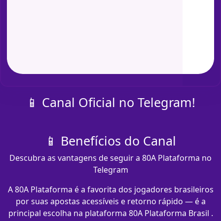
📱 Canal Oficial no Telegram!
📱 Benefícios do Canal
Descubra as vantagens de seguir a 80A Plataforma no
Telegram
A 80A Plataforma é a favorita dos jogadores brasileiros
por suas apostas acessíveis e retorno rápido — é a
principal escolha na plataforma 80A Plataforma Brasil .