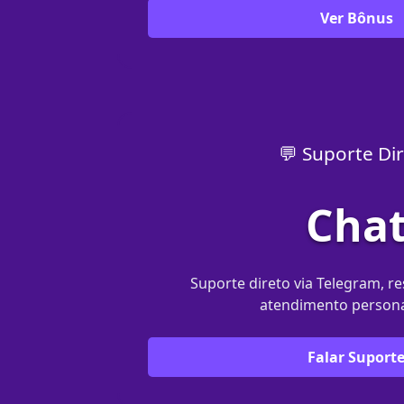
Ver Bônus
💬 Suporte Di
Cha
Suporte direto via Telegram, r
atendimento persona
Falar Suport