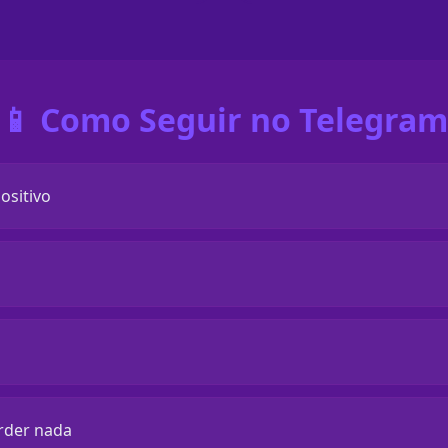
📱 Como Seguir no Telegram
ositivo
erder nada