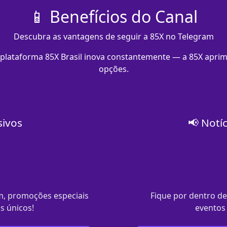
📱 Benefícios do Canal
Descubra as vantagens de seguir a 85X no Telegram
 a plataforma 85X Brasil inova constantemente — a 85X apr
opções.
sivos
📢 Notí
m, promoções especiais
Fique por dentro d
s únicos!
eventos