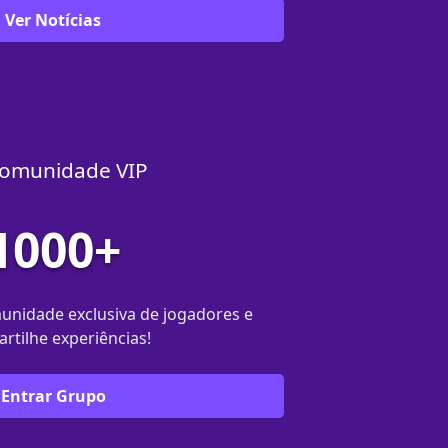
Ver Notícias
Comunidade VIP
1000+
unidade exclusiva de jogadores e
rtilhe experiências!
Entrar Grupo