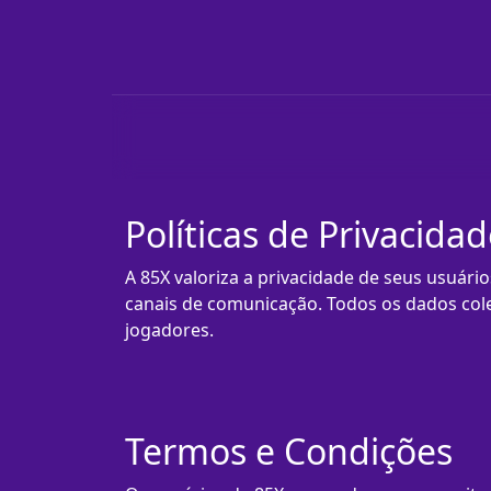
Políticas de Privacida
A 85X valoriza a privacidade de seus usuár
canais de comunicação. Todos os dados cole
jogadores.
Termos e Condições