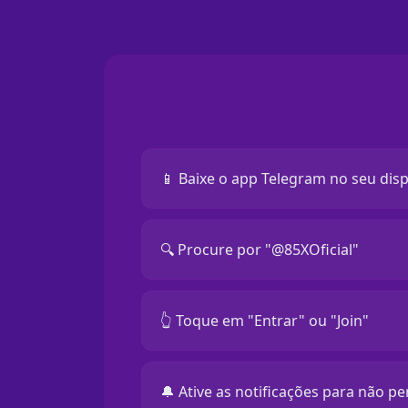
📱 Baixe o app Telegram no seu disp
🔍 Procure por "@85XOficial"
👆 Toque em "Entrar" ou "Join"
🔔 Ative as notificações para não p