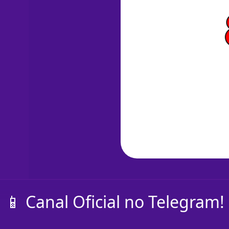
📱 Canal Oficial no Telegram!