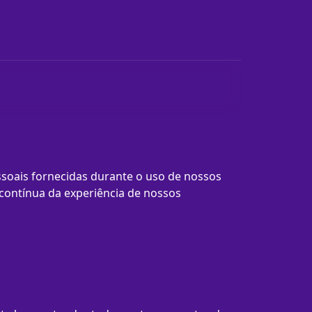
ssoais fornecidas durante o uso de nossos
 contínua da experiência de nossos