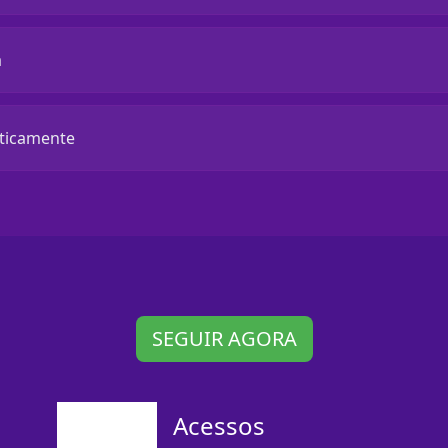
a
aticamente
SEGUIR AGORA
Acessos