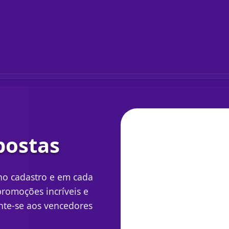
postas
no cadastro e em cada
promoções incríveis e
unte-se aos vencedores