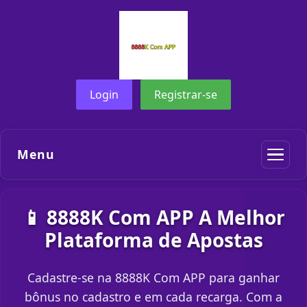
Login
Registrar-se
Menu
📱 8888K Com APP A Melhor
Plataforma de Apostas
Cadastre-se na 8888K Com APP para ganhar
bônus no cadastro e em cada recarga. Com a