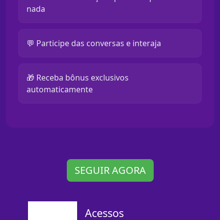
nada
💬 Participe das conversas e interaja
🎁 Receba bônus exclusivos
automaticamente
SEGUIR AGORA
Acessos