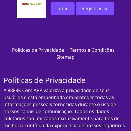
Login
Registrar-se
Políticas de Privacidade
Termos e Condições
Sitemap
Políticas de Privacidade
A 8888K Com APP valoriza a privacidade de seus
usuários e está empenhada em proteger todas as
informações pessoais fornecidas durante o uso de
nossos canais de comunicação. Todos os dados
coletados são utilizados exclusivamente para fins de
melhoria contínua da experiência de nossos jogadores.