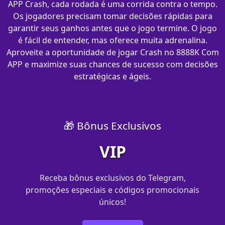
APP Crash, cada rodada é uma corrida contra o tempo.
Os jogadores precisam tomar decisões rápidas para
garantir seus ganhos antes que o jogo termine. O jogo
é fácil de entender, mas oferece muita adrenalina.
Aproveite a oportunidade de jogar Crash no 8888K Com
APP e maximize suas chances de sucesso com decisões
estratégicas e ágeis.
🎁 Bônus Exclusivos
VIP
Receba bônus exclusivos do Telegram,
promoções especiais e códigos promocionais
únicos!