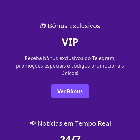
🎁 Bônus Exclusivos
VIP
Receba bônus exclusivos do Telegram,
promoções especiais e códigos promocionais
únicos!
Ver Bônus
📢 Notícias em Tempo Real
24/7